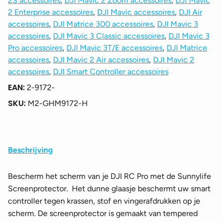
2S accessoires
,
DJI Mavic 2 Zoom accessoires
,
DJI Mavic
2 Enterprise accessoires
,
DJI Mavic accessoires
,
DJI Air
accessoires
,
DJI Matrice 300 accessoires
,
DJI Mavic 3
accessoires
,
DJI Mavic 3 Classic accessoires
,
DJI Mavic 3
Pro accessoires
,
DJI Mavic 3T/E accessoires
,
DJI Matrice
accessoires
,
DJI Mavic 2 Air accessoires
,
DJI Mavic 2
accessoires
,
DJI Smart Controller accessoires
EAN:
2-9172-
SKU:
M2-GHM9172-H
Beschrijving
Bescherm het scherm van je DJI RC Pro met de Sunnylife
Screenprotector. Het dunne glaasje beschermt uw smart
controller tegen krassen, stof en vingerafdrukken op je
scherm. De screenprotector is gemaakt van tempered