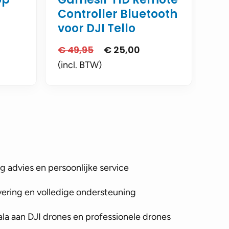
Controller Bluetooth
voor DJI Tello
€
49,95
€
25,00
Oorspronkelijke
Huidige
prijs
prijs
(incl. BTW)
was:
is:
€ 49,95.
€ 25,00.
 advies en persoonlijke service
vering en volledige ondersteuning
la aan DJI drones en professionele drones