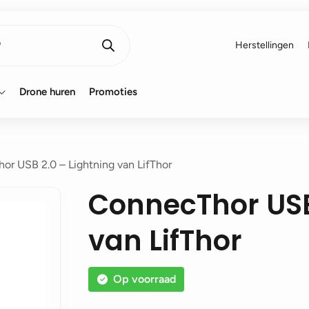
Herstellingen
Drone huren
Promoties
r USB 2.0 – Lightning van LifThor
ConnecThor USB
van LifThor
Op voorraad