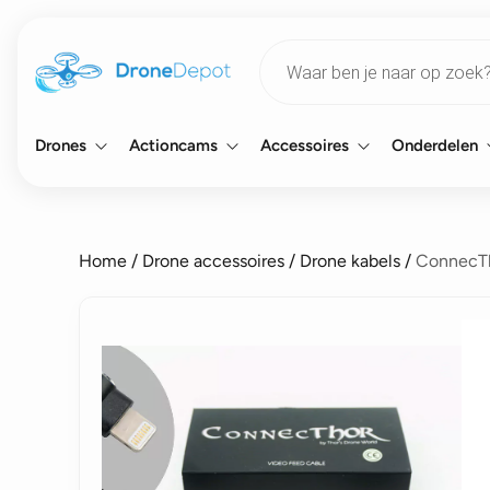
Products
search
Drones
Actioncams
Accessoires
Onderdelen
Home
/
Drone accessoires
/
Drone kabels
/
ConnecTho