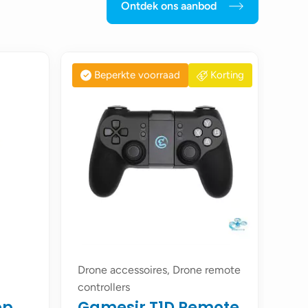
Ontdek ons aanbod
Beperkte voorraad
Korting
Drone accessoires, Drone remote
controllers
op
Gamesir T1D Remote