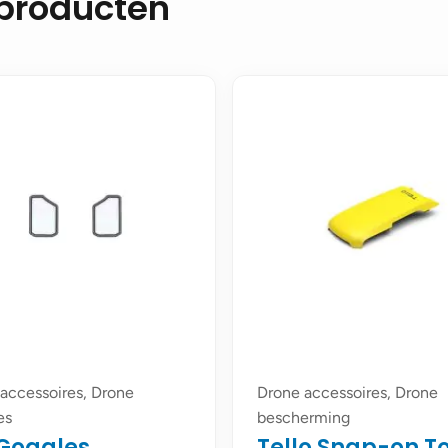
 producten
accessoires, Drone
Drone accessoires, Drone
es
bescherming
 Goggles
Tello Snap-on T