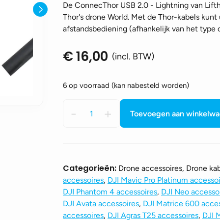
De ConnecThor USB 2.0 - Lightning van Lifth
Thor's drone World. Met de Thor-kabels kun
afstandsbediening (afhankelijk van het type 
€
16,00
(incl. BTW)
6 op voorraad (kan nabesteld worden)
ConnecThor
-
+
Toevoegen aan winkelw
USB
2.0
-
Lightning
van
Categorieën:
Drone accessoires, Drone ka
LifThor
accessoires
,
DJI Mavic Pro Platinum accessoi
aantal
DJI Phantom 4 accessoires
,
DJI Neo accesso
DJI Avata accessoires
,
DJI Matrice 600 acce
accessoires
,
DJI Agras T25 accessoires
,
DJI M