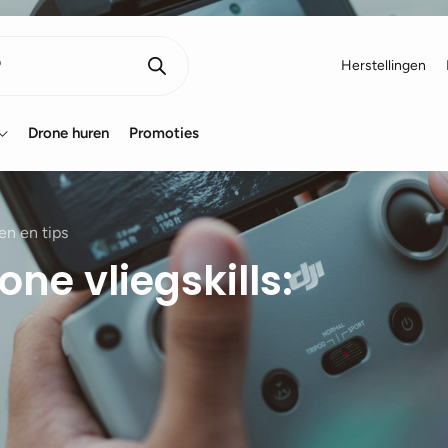
Herstellingen
Drone huren
Promoties
en en tips
one vliegskills: